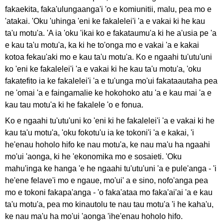
fakaekita, faka'ulungaanga'i 'o e komiunitii, malu, pea mo e
'atakai. 'Oku 'uhinga 'eni ke fakalelei'i 'a e vakai ki he kau
ta'u motu'a. 'A ia 'oku 'ikai ko e fakataumu'a ki he a'usia pe 'a
e kau ta'u motu'a, ka ki he to'onga mo e vakai 'a e kakai
kotoa fekau'aki mo e kau ta'u motu'a. Ko e ngaahi tu'utu'uni
ko 'eni ke fakalelei'i 'a e vakai ki he kau ta'u motu'a, 'oku
fakatefito ia ke fakalelei'i 'a e tu'unga mo'ui fakataautaha pea
ne 'omai 'a e faingamalie ke hokohoko atu 'a e kau mai 'a e
kau tau motu'a ki he fakalele 'o e fonua.
Ko e ngaahi tu'utu'uni ko 'eni ki he fakalelei'i 'a e vakai ki he
kau ta'u motu'a, 'oku fokotu'u ia ke tokoni'i 'a e kakai, 'i
he'enau hoholo hifo ke nau motu'a, ke nau ma'u ha ngaahi
mo'ui 'aonga, ki he 'ekonomika mo e sosaieti. 'Oku
mahu'inga ke hanga 'e he ngaahi tu'utu'uni 'a e pule'anga - 'i
he'ene felave'i mo e ngaue, mo'ui' a e sino, nofo'anga pea
mo e tokoni fakapa'anga - 'o faka'ataa mo faka'ai'ai 'a e kau
ta'u motu'a, pea mo kinautolu te nau tau motu'a 'i he kaha'u,
ke nau ma'u ha mo'ui 'aonga 'ihe'enau hoholo hifo.