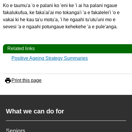
Ko e taumu'a 'o e palani ko 'eni ke 'i ai ha palani ngaue
fakalukufua, ke faka'ai'ai mo tokanga'i 'a e fakalelei'i 'o e
vakai ki he kau ta'u motu'a, 'i he ngaahi tu'utu'uni mo e
sevesi 'a e ngaahi potungaue kehekehe 'a e pule'anga.
Related links
Positive Ageing Strategy Summaries
Print this page
What we can do for
Seniors