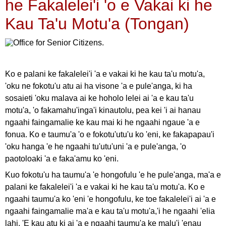
he Fakalelei'i 'o e Vakai ki he
Kau Ta'u Motu'a (Tongan)
Ko e palani ke fakalelei'i 'a e vakai ki he kau ta'u motu'a,
'oku ne fokotu'u atu ai ha visone 'a e pule'anga, ki ha
sosaieti 'oku malava ai ke hoholo lelei ai 'a e kau ta'u
motu'a, 'o fakamahu'inga'i kinautolu, pea kei 'i ai hanau
ngaahi faingamalie ke kau mai ki he ngaahi ngaue 'a e
fonua. Ko e taumu'a 'o e fokotu'utu'u ko 'eni, ke fakapapau'i
'oku hanga 'e he ngaahi tu'utu'uni 'a e pule'anga, 'o
paotoloaki 'a e faka'amu ko 'eni.
Kuo fokotu'u ha taumu'a 'e hongofulu 'e he pule'anga, ma'a e
palani ke fakalelei'i 'a e vakai ki he kau ta'u motu'a. Ko e
ngaahi taumu'a ko 'eni 'e hongofulu, ke toe fakalelei'i ai 'a e
ngaahi faingamalie ma'a e kau ta'u motu'a,'i he ngaahi 'elia
lahi. 'E kau atu ki ai 'a e ngaahi taumu'a ke malu'i 'enau