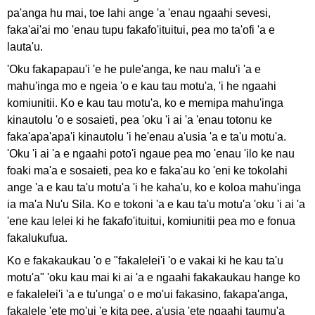
pa'anga hu mai, toe lahi ange 'a 'enau ngaahi sevesi,
faka'ai'ai mo 'enau tupu fakafo'ituitui, pea mo ta'ofi 'a e
lauta'u.
'Oku fakapapau'i 'e he pule'anga, ke nau malu'i 'a e
mahu'inga mo e ngeia 'o e kau tau motu'a, 'i he ngaahi
komiunitii. Ko e kau tau motu'a, ko e memipa mahu'inga
kinautolu 'o e sosaieti, pea 'oku 'i ai 'a 'enau totonu ke
faka'apa'apa'i kinautolu 'i he'enau a'usia 'a e ta'u motu'a.
'Oku 'i ai 'a e ngaahi poto'i ngaue pea mo 'enau 'ilo ke nau
foaki ma'a e sosaieti, pea ko e faka'au ko 'eni ke tokolahi
ange 'a e kau ta'u motu'a 'i he kaha'u, ko e koloa mahu'inga
ia ma'a Nu'u Sila. Ko e tokoni 'a e kau ta'u motu'a 'oku 'i ai 'a
'ene kau lelei ki he fakafo'ituitui, komiunitii pea mo e fonua
fakalukufua.
Ko e fakakaukau 'o e "fakalelei'i 'o e vakai ki he kau ta'u
motu'a" 'oku kau mai ki ai 'a e ngaahi fakakaukau hange ko
e fakalelei'i 'a e tu'unga' o e mo'ui fakasino, fakapa'anga,
fakalele 'ete mo'ui 'e kita pee, a'usia 'ete ngaahi taumu'a